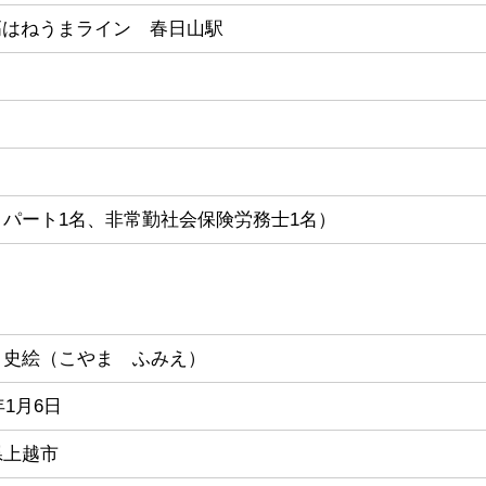
高はねうまライン 春日山駅
、パート1名、非常勤社会保険労務士1名）
 史絵（こやま ふみえ）
年1月6日
県上越市