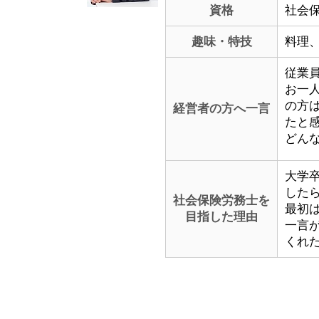
資格
社会
趣味・特技
料理
従業
お一
の方
経営者の方へ一言
たと
どん
大学
した
社会保険労務士を
最初
目指した理由
一言
くれ