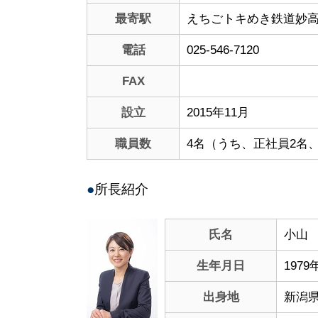
最寄駅
えちごトキめき鉄道妙
電話
025-546-7120
FAX
設立
2015年11月
職員数
4名（うち、正社員2名
●
所長紹介
氏名
小山
生年月日
1979
出身地
新潟