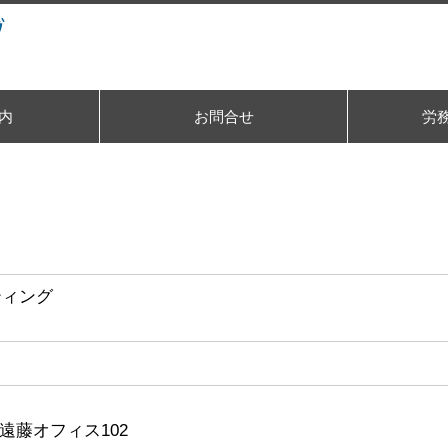
内
お問合せ
労務
ティング
1遠藤オフィス102