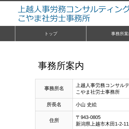
トップ
事務所案
事務所案内
上越人事労務コンサル
事務所名
こやま社労士事務所
所長名
小山 史絵
〒943-0805
住所
新潟県上越市木田1-2-1